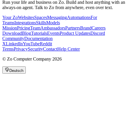
Run your life and business on Zo. Build and host anything with an
always-on agent. Talk to Zo from anywhere, even over text.
Your Zo
Websites
Spaces
Messaging
Automations
For
Teams
Integrations
Skills
Models
Mission
Pricing
Team
Ambassadors
Partners
Brand
Careers
Download
Blog
Tutorials
Events
Product Updates
Discord
Community
Documentation
X
LinkedIn
YouTube
Reddit
Terms
Privacy
Security
Contact
Help Center
©
Zo Computer Company
2026
Deutsch