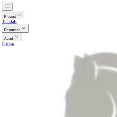
Product
Tutorials
Resources
About
Pricing