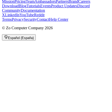
Mission
Pricing
Team
Ambassadors
Partners
Brand
Careers
Download
Blog
Tutorials
Events
Product Updates
Discord
Community
Documentation
X
LinkedIn
YouTube
Reddit
Terms
Privacy
Security
Contact
Help Center
©
Zo Computer Company
2026
Español (España)