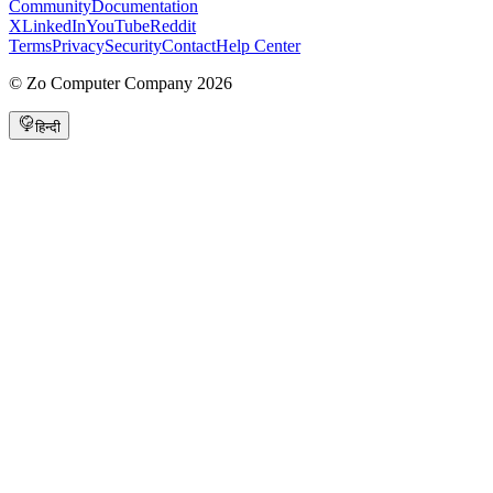
Community
Documentation
X
LinkedIn
YouTube
Reddit
Terms
Privacy
Security
Contact
Help Center
©
Zo Computer Company
2026
हिन्दी