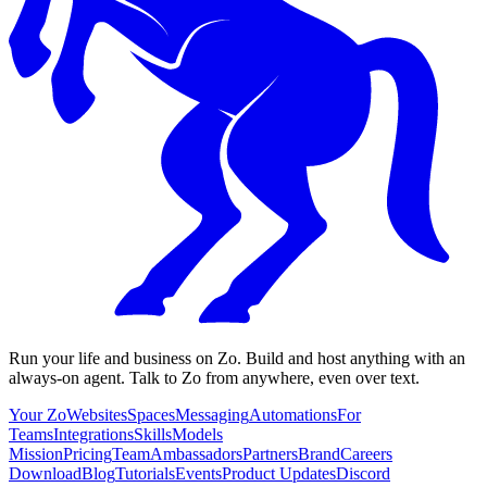
Run your life and business on Zo. Build and host anything with an
always-on agent. Talk to Zo from anywhere, even over text.
Your Zo
Websites
Spaces
Messaging
Automations
For
Teams
Integrations
Skills
Models
Mission
Pricing
Team
Ambassadors
Partners
Brand
Careers
Download
Blog
Tutorials
Events
Product Updates
Discord